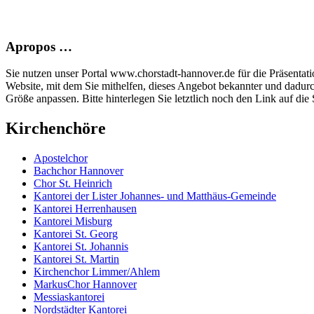
Apropos …
Sie nutzen unser Portal www.chorstadt-hannover.de für die Präsentatio
Website, mit dem Sie mithelfen, dieses Angebot bekannter und dadur
Größe anpassen. Bitte hinterlegen Sie letztlich noch den Link auf die S
Kirchenchöre
Apostelchor
Bachchor Hannover
Chor St. Heinrich
Kantorei der Lister Johannes- und Matthäus-Gemeinde
Kantorei Herrenhausen
Kantorei Misburg
Kantorei St. Georg
Kantorei St. Johannis
Kantorei St. Martin
Kirchenchor Limmer/Ahlem
MarkusChor Hannover
Messiaskantorei
Nordstädter Kantorei