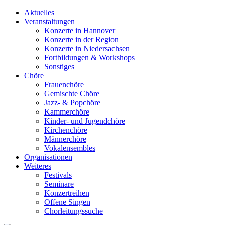
Aktuelles
Veranstaltungen
Konzerte in Hannover
Konzerte in der Region
Konzerte in Niedersachsen
Fortbildungen & Workshops
Sonstiges
Chöre
Frauenchöre
Gemischte Chöre
Jazz- & Popchöre
Kammerchöre
Kinder- und Jugendchöre
Kirchenchöre
Männerchöre
Vokalensembles
Organisationen
Weiteres
Festivals
Seminare
Konzertreihen
Offene Singen
Chorleitungssuche