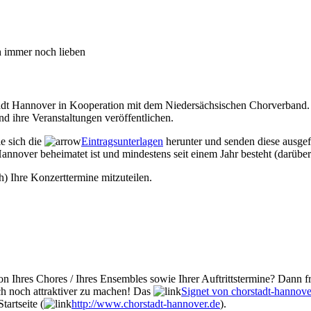
ch immer noch lieben
Stadt Hannover in Kooperation mit dem Niedersächsischen Chorverband. 
d ihre Veranstaltungen veröffentlichen.
ie sich die
Eintragsunterlagen
herunter und senden diese ausgef
annover beheimatet ist und mindestens seit einem Jahr besteht (darüber
h) Ihre Konzerttermine mitzuteilen.
n Ihres Chores / Ihres Ensembles sowie Ihrer Auftrittstermine? Dann fr
ch noch attraktiver zu machen! Das
Signet von chorstadt-hannove
tartseite (
http://www.chorstadt-hannover.de
).