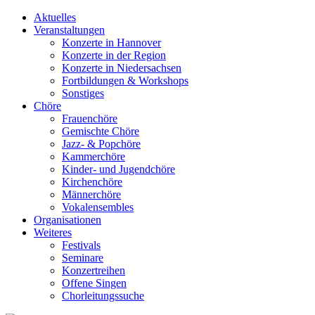
Aktuelles
Veranstaltungen
Konzerte in Hannover
Konzerte in der Region
Konzerte in Niedersachsen
Fortbildungen & Workshops
Sonstiges
Chöre
Frauenchöre
Gemischte Chöre
Jazz- & Popchöre
Kammerchöre
Kinder- und Jugendchöre
Kirchenchöre
Männerchöre
Vokalensembles
Organisationen
Weiteres
Festivals
Seminare
Konzertreihen
Offene Singen
Chorleitungssuche